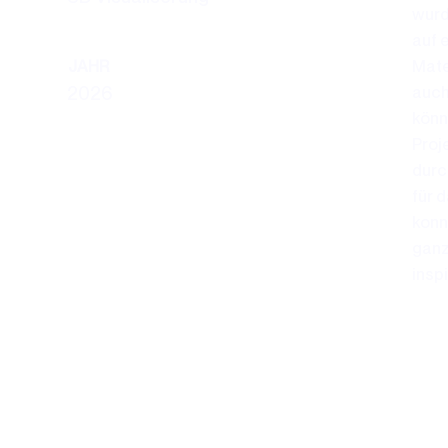
wurd
auf 
Mate
JAHR
auch
2026
könn
Proj
durc
für 
konn
ganz
insp