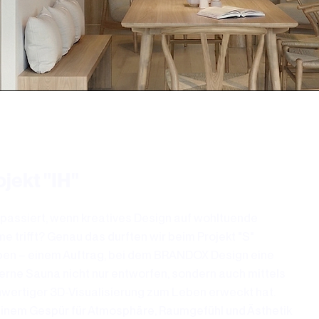
ojekt "IH"
passiert, wenn kreatives Design auf wohltuende
e trifft? Genau das durften wir beim Projekt "S"
ben – einem Auftrag, bei dem BRANDOX Design eine
rne Sauna nicht nur entworfen, sondern auch mittels
wertiger 3D-Visualisierung zum Leben erweckt hat.
einem Gespür für Atmosphäre, Raumgefühl und Ästhetik