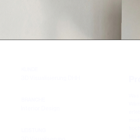
KUNDE
Pr
3D Visualisierung DHH
Was 
BRANCHE
Wärm
Interior Design
erle
mode
hoch
LEISTUNG
Mit 
3D Visualiserung