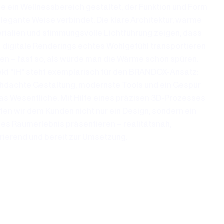
e ein Wellnessbereich gestaltet, der Funktion und Form
elegante Weise verbindet. Die klare Architektur, warme
rialien und stimmungsvolle Lichtführung zeigen, dass
 digitale Renderings echtes Wohlgefühl transportieren
en – fast so, als würde man die Wärme schon spüren.
ekt "IH" steht exemplarisch für den BRANDOX-Ansatz:
hdachte Gestaltung, modernste Tools und ein Gespür
das Wesentliche. Mit Hilfe eines präzisen 3D-Prozesses
ten wir dem Kunden nicht nur ein Design, sondern ein
es Raumerlebnis präsentieren – realitätsnah,
irierend und bereit zur Umsetzung.